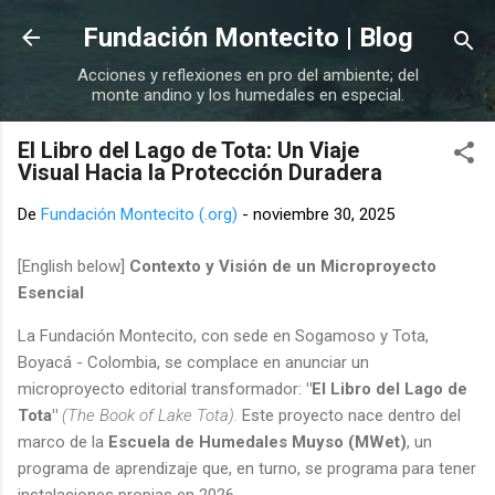
Ir al contenido principal
Fundación Montecito | Blog
Acciones y reflexiones en pro del ambiente; del
monte andino y los humedales en especial.
El Libro del Lago de Tota: Un Viaje
Visual Hacia la Protección Duradera
De
Fundación Montecito (.org)
-
noviembre 30, 2025
[English below]
Contexto y Visión de un Microproyecto
Esencial
La Fundación Montecito, con sede en Sogamoso y Tota,
Boyacá - Colombia, se complace en anunciar un
microproyecto editorial transformador:
"El Libro del Lago de
Tota"
(The Book of Lake Tota).
Este proyecto nace dentro del
marco de la
Escuela de Humedales Muyso (MWet)
, un
programa de aprendizaje que, en turno, se programa para tener
instalaciones propias en 2026.