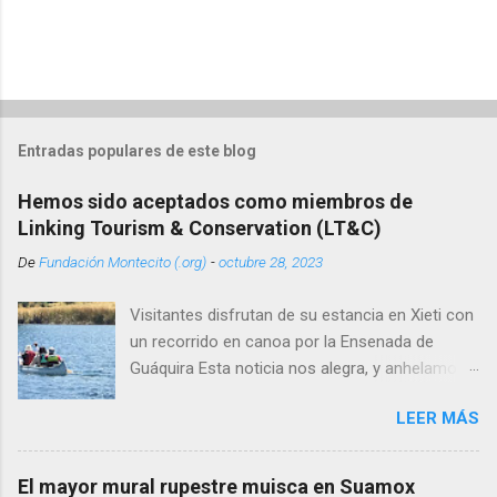
Entradas populares de este blog
Hemos sido aceptados como miembros de
Linking Tourism & Conservation (LT&C)
De
Fundación Montecito (.org)
-
octubre 28, 2023
Visitantes disfrutan de su estancia en Xieti con
un recorrido en canoa por la Ensenada de
Guáquira Esta noticia nos alegra, y anhelamos
tener a partir de esto una importante dinámica
LEER MÁS
de intercambio con todos aquellos interesados
en el turismo de naturaleza y la conservación.
El registro de la Fundación Montecito con LT&C
El mayor mural rupestre muisca en Suamox