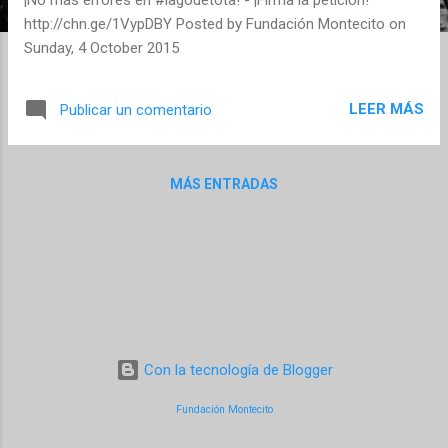
s
http://chn.ge/1VypDBY Posted by Fundación Montecito on
Sunday, 4 October 2015
LEER MÁS
Publicar un comentario
MÁS ENTRADAS
Con la tecnología de Blogger
Fundación Montecito