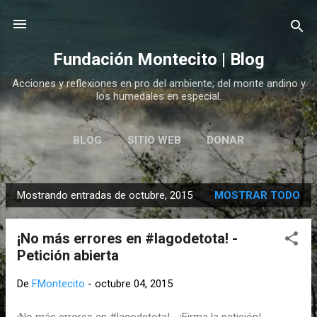
Ir al contenido principal
Fundación Montecito | Blog
Acciones y reflexiones en pro del ambiente; del monte andino y
los humedales en especial.
BLOG
SITIO WEB
DONAR
Mostrando entradas de octubre, 2015
MOSTRAR TODO
E
n
¡No más errores en #lagodetota! -
t
Petición abierta
r
a
De
FMontecito
-
octubre 04, 2015
d
a
¡No más errores en #lagodetota! - ¡Firma la petición!