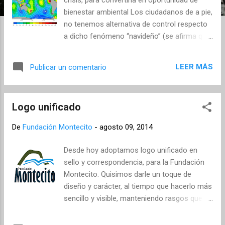
s
bienestar ambiental Los ciudadanos de a pie,
no tenemos alternativa de control respecto
a dicho fenómeno “navideño” (se afirma que
es llamado El Niño por observaciones
iniciales del mismo hechas en Perú en época
LEER MÁS
Publicar un comentario
decembrina, que tuvieron asocio cultural con
el Niño Jesús), aunque sí de adaptación. Si
ese fenómeno golpea nuestra alta montaña
Logo unificado
tropical y en particular a la cuenca del Lago
de Tota, como se vienen anunciando y
De
Fundación Montecito
-
agosto 09, 2014
prediciendo sus impactos en todo el país
duraderos hasta marzo del año entrante,
Desde hoy adoptamos logo unificado en
significará que tendremos una crisis, de
sello y correspondencia, para la Fundación
sequía y ausencia de lluvia, y con ello altas
Montecito. Quisimos darle un toque de
posibilidades de ver nuestro lago
diseño y carácter, al tiempo que hacerlo más
descendiendo su nivel a registros históricos,
sencillo y visible, manteniendo rasgos que
críticos. Mareas con El Niño, fuente:
nos han identificado. Representa el monte y
Wikipedia Es una pena que a éstas alturas no
los humedales Andinos, territorio de nuestra