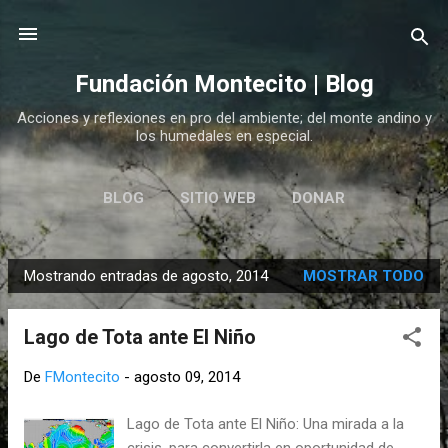
Ir al contenido principal
Fundación Montecito | Blog
Acciones y reflexiones en pro del ambiente; del monte andino y
los humedales en especial.
BLOG
SITIO WEB
DONAR
Mostrando entradas de agosto, 2014
MOSTRAR TODO
E
n
Lago de Tota ante El Niño
t
r
De
FMontecito
-
agosto 09, 2014
a
d
Lago de Tota ante El Niño: Una mirada a la
a
crisis, para convertirla en oportunidad de