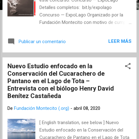
s
Detalles completos: bit.ly/expolago
Concurso — ExpoLago Organizado por la
Fundación Montecito con motivo de cumplir
100 meses la Causa Tota y su grupo
Mocilato (gobernanza y debate en Lago de
LEER MÁS
Publicar un comentario
Tota), y 10 años de creada la Fundación.
#ExpoLago | Concurso en línea, colecta
fotográfica multi-anual del #LagodeTota 📷
Nuevo Estudio enfocado en la
💦, finalidad educativa y gobernanza.
Conservación del Cucarachero de
Detalles: https://t.co/BAIPW1DiJy ¿Nos
Pantano en el Lago de Tota –
ayudan? @ArchivoGeneral
Entrevista con el biólogo Henry David
@carmenlvasquez #ConocerParaQuerer
Benítez Castañeda
#MayorLagodeColombia
#BastaUnPocodeVoluntad
De
Fundación Montecito (.org)
-
abril 08, 2020
pic.twitter.com/UT4A7ZrsLG — Fundación
Montecito (@FMontecito) April 17, 2020
[ English translation, see below ] Nuevo
Estudio enfocado en la Conservación del
Cucarachero de Pantano en el Lago de Tota