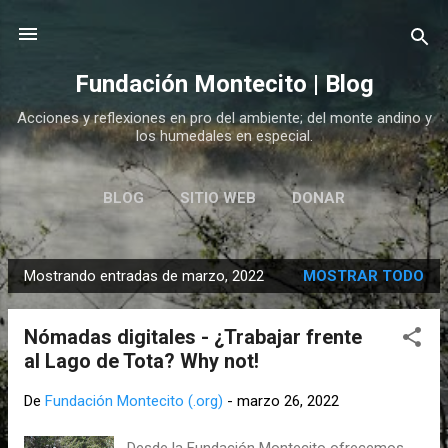
Ir al contenido principal
Fundación Montecito | Blog
Acciones y reflexiones en pro del ambiente; del monte andino y
los humedales en especial.
BLOG
SITIO WEB
DONAR
Mostrando entradas de marzo, 2022
MOSTRAR TODO
E
n
Nómadas digitales - ¿Trabajar frente
t
al Lago de Tota? Why not!
r
a
De
Fundación Montecito (.org)
-
marzo 26, 2022
d
a
Desde la Fundación Montecito ofrecemos