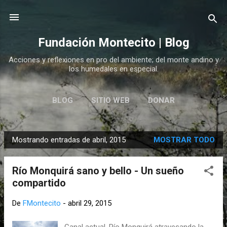
Ir al contenido principal
Fundación Montecito | Blog
Acciones y reflexiones en pro del ambiente; del monte andino y
los humedales en especial.
BLOG
SITIO WEB
DONAR
Mostrando entradas de abril, 2015
MOSTRAR TODO
E
n
Río Monquirá sano y bello - Un sueño
t
compartido
r
a
De
FMontecito
-
abril 29, 2015
d
a
Canal actual, Río Monquirá atravesando la