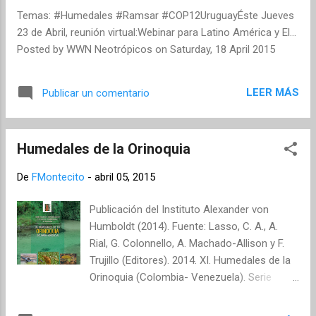
Temas: #Humedales #Ramsar #COP12UruguayÉste Jueves
23 de Abril, reunión virtual:Webinar para Latino América y El...
Posted by WWN Neotrópicos on Saturday, 18 April 2015
LEER MÁS
Publicar un comentario
Humedales de la Orinoquia
De
FMontecito
-
abril 05, 2015
Publicación del Instituto Alexander von
Humboldt (2014). Fuente: Lasso, C. A., A.
Rial, G. Colonnello, A. Machado-Allison y F.
Trujillo (Editores). 2014. XI. Humedales de la
Orinoquia (Colombia- Venezuela). Serie
Editorial Recursos Hidrobiológicos y
Pesqueros Continentales de Colombia.