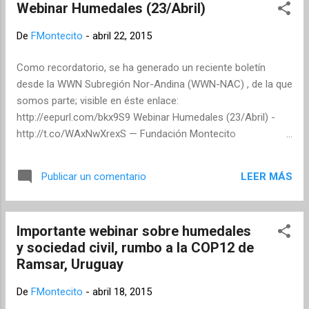
caminos d...
Webinar Humedales (23/Abril)
comprensión de dirigentes locales y ciudadanos en general,
y que motiven un sano debate para construir una
De
FMontecito
-
abril 22, 2015
comprensión común, desde lo básico (qué es el medio
ambiente, o el ambientalismo), pasando por el diagnóstico
Como recordatorio, se ha generado un reciente boletín
ambiental integral de nuestra ciudad y provincia, y desde allí
desde la WWN Subregión Nor-Andina (WWN-NAC) , de la que
poder abordar de mejor forma las soluciones que requiere
somos parte; visible en éste enlace:
nuestra región. Porque, a juzgar por lo visto , no lo hemos
http://eepurl.com/bkx9S9 Webinar Humedales (23/Abril) -
comprendido, ni en sociedad ni de...
http://t.co/WAxNwXrexS — Fundación Montecito
(@FMontecito) abril 21, 2015 Información visible también en
página web de la WWN - aquí .
LEER MÁS
Publicar un comentario
Importante webinar sobre humedales
y sociedad civil, rumbo a la COP12 de
Ramsar, Uruguay
De
FMontecito
-
abril 18, 2015