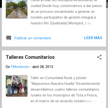
s
ciudad Desde hoy, comenzamos a dar pasos
de un proceso encaminado a generar un
modelo participativo de gestión integral a
nuestro Río (Quebrada) Monquirá, y su
cuenca. Un proceso que lo abrace y lo
acompañe desde su nacimiento, hasta su
LEER MÁS
Publicar un comentario
desembocadura, contemplando todos sus
afluentes, y todos los sectores y actores
involucrados. Un proceso que conduzca a su
Talleres Comunitarios
recuperación y preservación de forma
perdurable en el tiempo, involucrando niños y
De
FMontecito
-
abril 28, 2015
adultos, en el campo y la ciudad. Un proceso
que, como medida de éxito, logre convertirlo
Taller en Comunidad Rural, y póster
nuevamente en lo que fue, una fuente sana y
"Mejoremos Nuestra Huella" Recientemente
vital de la región, un ecosistema vivo, sano,
desarrollamos cuatro talleres comunitarios
fuente de vida y alimento (peces), y recurso
rurales en los municipios de Tota y Pesca,
útil a beneficiarios que lo aprecien y lo traten
en el marco de un acuerdo establecido con
con dignidad. Río Monquirá canalizado, a lo
la empresa Maurel & Prom , quienes