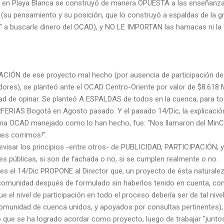
o en Playa Blanca se construyó de manera OPUESTA a las enseñanzas 
o (su pensamiento y su posición, que lo construyó a espaldas de la g
o" a buscarle dinero del OCAD), y NO LE IMPORTAN las hamacas ni la 
ACIÓN de ese proyecto mal hecho (por ausencia de participación de
ores), se planteó ante el OCAD Centro-Oriente por valor de $8.618 M
idad de opinar. Se planteó A ESPALDAS de todos en la cuenca, para t
FERIAS Bogotá en Agosto pasado. Y el pasado 14/Dic, la explicación
ma OCAD manejado como lo han hecho, fue: "Nos llamaron del MinCIT..
pues corrimos!".
revisar los principios -entre otros- de PUBLICIDAD, PARTICIPACIÓ
es públicas, si son de fachada o no, si se cumplen realmente o no.
tes el 14/Dic PROPONE al Director que, un proyecto de ésta naturale
 comunidad después de formulado sin haberlos tenido en cuenta, co
e el nivel de participación en todo el proceso debería ser de tal nive
munidad de cuenca unidos, y apoyados por consultas pertinentes), a
que se ha logrado acordar como proyecto, luego de trabajar "juntos"