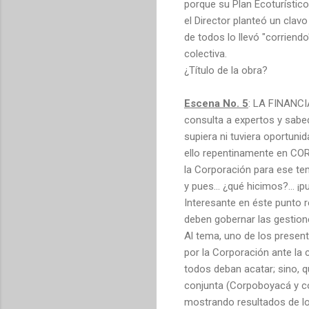
porque su Plan Ecoturístic
el Director planteó un clav
de todos lo llevó "corriend
colectiva.
¿Título de la obra?
Escena No. 5
: LA FINANCI
consulta a expertos y sabed
supiera ni tuviera oportun
ello repentinamente en COR
la Corporación para ese te
y pues... ¿qué hicimos?... ¡
Interesante en éste punto 
deben gobernar las gestion
Al tema, uno de los presen
por la Corporación ante la
todos deban acatar; sino, qu
conjunta (Corpoboyacá y co
mostrando resultados de lo 