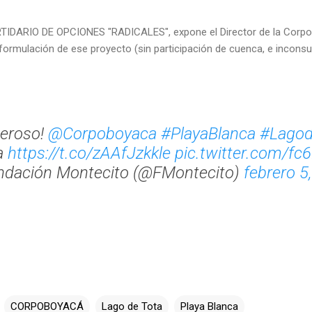
TIDARIO DE OPCIONES "RADICALES", expone el Director de la Corpor
 formulación de ese proyecto (sin participación de cuenca, e inconsul
ueroso!
@Corpoboyaca
#PlayaBlanca
#Lagod
a
https://t.co/zAAfJzkkle
pic.twitter.com/f
ndación Montecito (@FMontecito)
febrero 5
CORPOBOYACÁ
Lago de Tota
Playa Blanca