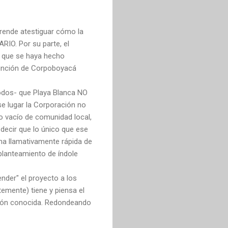
prende atestiguar cómo la
O. Por su parte, el
o" que se haya hecho
función de Corpoboyacá
todos- que Playa Blanca NO
e lugar la Corporación no
o vacío de comunidad local,
 decir que lo único que ese
ena llamativamente rápida de
planteamiento de índole
nder" el proyecto a los
temente) tiene y piensa el
ación conocida. Redondeando