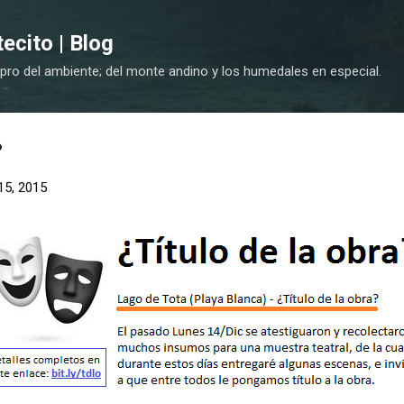
Ir al contenido principal
cito | Blog
 pro del ambiente; del monte andino y los humedales en especial.
?
15, 2015