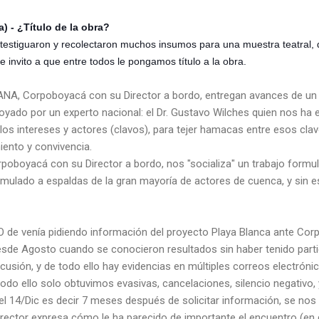
) - ¿Título de la obra?
testiguaron y recolectaron muchos insumos para una muestra teatral, d
 invito a que entre todos le pongamos título a la obra.
NA, Corpoboyacá con su Director a bordo, entregan avances de un 
poyado por un experto nacional: el Dr. Gustavo Wilches quien nos ha
 los intereses y actores (clavos), para tejer hamacas entre esos clav
iento y convivencia.
oboyacá con su Director a bordo, nos "socializa" un trabajo formu
ormulado a espaldas de la gran mayoría de actores de cuenca, y sin e
 de venía pidiendo información del proyecto Playa Blanca ante Corp
desde Agosto cuando se conocieron resultados sin haber tenido parti
cusión, y de todo ello hay evidencias en múltiples correos electrón
odo ello solo obtuvimos evasivas, cancelaciones, silencio negativo,
 14/Dic es decir 7 meses después de solicitar información, se nos
irector expresa cómo le ha parecido de importante el encuentro (en