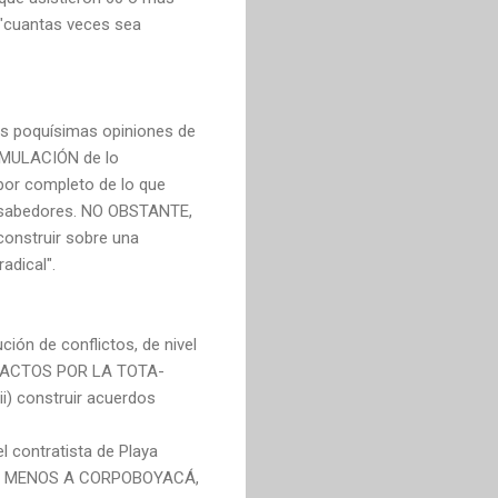
 "cuantas veces sea
as poquísimas opiniones de
ORMULACIÓN de lo
 por completo de lo que
y sabedores. NO OBSTANTE,
construir sobre una
adical".
ón de conflictos, de nivel
do PACTOS POR LA TOTA-
ii) construir acuerdos
l contratista de Playa
DOS MENOS A CORPOBOYACÁ,