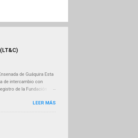
 (LT&C)
a Ensenada de Guáquira Esta
ca de intercambio con
registro de la Fundación
es invitamos a explorar
LEER MÁS
ceptados como miembros de
n sede en Noruega y cuya
 conservación, que
tablecimiento, desarrollo y