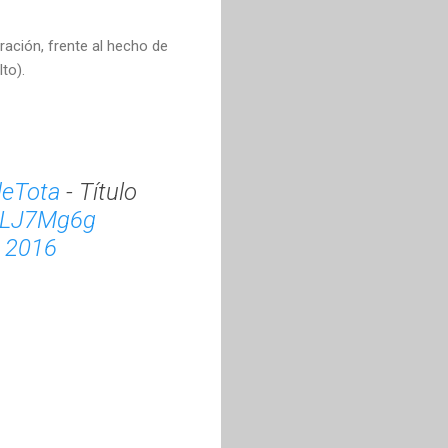
ación, frente al hecho de
to).
eTota
- Título
c6LJ7Mg6g
, 2016