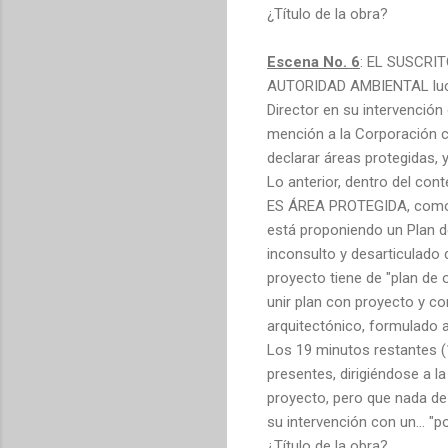
¿Título de la obra?
Escena No. 6
: EL SUSCRITO
AUTORIDAD AMBIENTAL luce
Director en su intervención
mención a la Corporación c
declarar áreas protegidas, 
Lo anterior, dentro del con
ES ÁREA PROTEGIDA, como ta
está proponiendo un Plan d
inconsulto y desarticulado 
proyecto tiene de "plan de 
unir plan con proyecto y c
arquitectónico, formulado a
Los 19 minutos restantes (1
presentes, dirigiéndose a l
proyecto, pero que nada de
su intervención con un... "
¿Título de la obra?