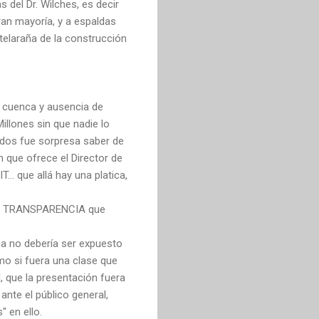
del Dr. Wilches, es decir
ran mayoría, y a espaldas
telaraña de la construcción
 cuenca y ausencia de
illones sin que nadie lo
odos fue sorpresa saber de
 que ofrece el Director de
. que allá hay una platica,
N, y TRANSPARENCIA que
za no debería ser expuesto
mo si fuera una clase que
l, que la presentación fuera
nte el público general,
 en ello.