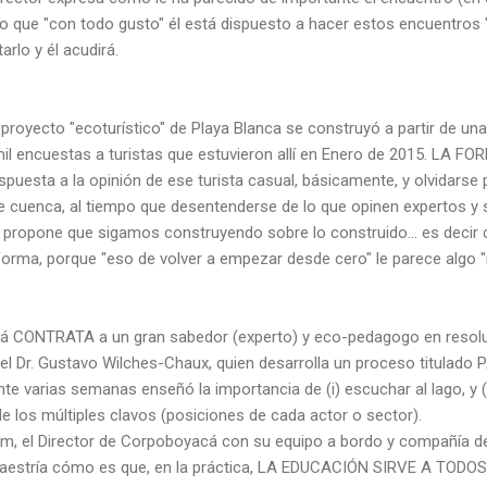
rio que "con todo gusto" él está dispuesto a hacer estos encuentros
arlo y él acudirá.
proyecto "ecoturístico" de Playa Blanca se construyó a partir de un
mil encuestas a turistas que estuvieron allí en Enero de 2015. LA F
puesta a la opinión de ese turista casual, básicamente, y olvidarse
de cuenca, al tiempo que desentenderse de lo que opinen expertos 
 propone que sigamos construyendo sobre lo construido... es decir 
orma, porque "eso de volver a empezar desde cero" le parece algo "r
á CONTRATA a un gran sabedor (experto) y eco-pedagogo en resoluci
 el Dr. Gustavo Wilches-Chaux, quien desarrolla un proceso titula
te varias semanas enseñó la importancia de (i) escuchar al lago, y (
 los múltiples clavos (posiciones de cada actor o sector).
 pm, el Director de Corpoboyacá con su equipo a bordo y compañía de
aestría cómo es que, en la práctica, LA EDUCACIÓN SIRVE A TO