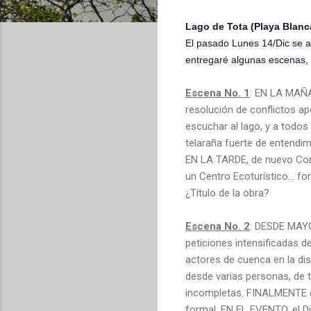
Lago de Tota (Playa Blanca
El pasado Lunes 14/Dic se a
entregaré algunas escenas, e
Escena No. 1
: EN LA MAÑA
resolución de conflictos a
escuchar al lago, y a todos
telaraña fuerte de entendim
EN LA TARDE, de nuevo Corp
un Centro Ecoturístico... f
¿Título de la obra?
Escena No. 2
: DESDE MAYO
peticiones intensificadas 
actores de cuenca en la dis
desde varias personas, de t
incompletas. FINALMENTE el
formal. EN EL EVENTO, el D