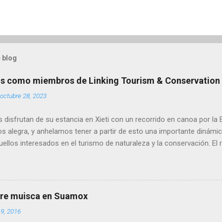
 blog
s como miembros de Linking Tourism & Conservation
octubre 28, 2023
s disfrutan de su estancia en Xieti con un recorrido en canoa por l
os alegra, y anhelamos tener a partir de esto una importante dinámi
ellos interesados en el turismo de naturaleza y la conservación. El 
 con LT&C está relacionado con el proyecto Reserva Natural Xieti, l
ompartido enseguida. Con orgullo compartimos que hemos sido a
Tourism & Conservation (LT&C) , organización sin ánimo de lucro co
: Facilitar una red educativa global de embajadores del turismo y la
tre muisca en Suamox
 para incrementar las mejores prácticas turísticas que apoyan el es
19, 2016
e áreas naturales protegidas. Nuestro perfil en LT&C: