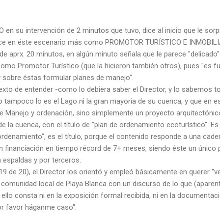
 en su intervención de 2 minutos que tuvo, dice al inicio que le sor
 en éste escenario más como PROMOTOR TURÍSTICO E INMOBILIARI
 de aprx. 20 minutos, en algún minuto señala que le parece "delicad
omo Promotor Turístico (que la hicieron también otros), pues "es 
y sobre éstas formular planes de manejo".
texto de entender -como lo debiera saber el Director, y lo sabemos 
mpoco lo es el Lago ni la gran mayoría de su cuenca, y que en es
e Manejo y ordenación, sino simplemente un proyecto arquitectónic
de la cuenca, con el título de "plan de ordenamiento ecoturístico". Es
ordenamiento", es el título, porque el contenido responde a una cad
on financiación en tiempo récord de 7+ meses, siendo éste un único 
 espaldas y por terceros.
9 de 20), el Director los orientó y empleó básicamente en querer "ve
a comunidad local de Playa Blanca con un discurso de lo que (aparen
 ello consta ni en la exposición formal recibida, ni en la document
por favor háganme caso".