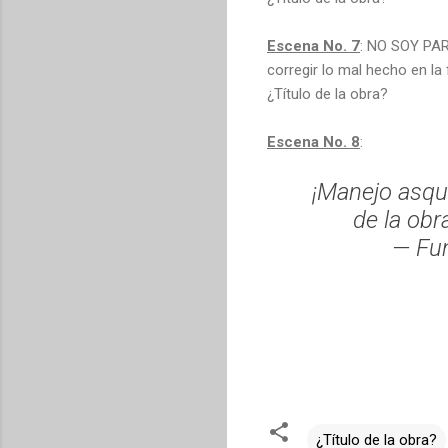
Escena No. 7
: NO SOY PAR
corregir lo mal hecho en la
¿Título de la obra?
Escena No. 8
:
¡Manejo asq
de la obr
— Fu
¿Título de la obra?