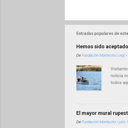
Entradas populares de este
Hemos sido aceptado
De
Fundación Montecito (.org)
-
Visitante
noticia n
todos aqu
Montecito
enlace c
Linking 
misión es
El mayor mural rupes
colaboran
De
Fundación Montecito
-
julio 
gestión d