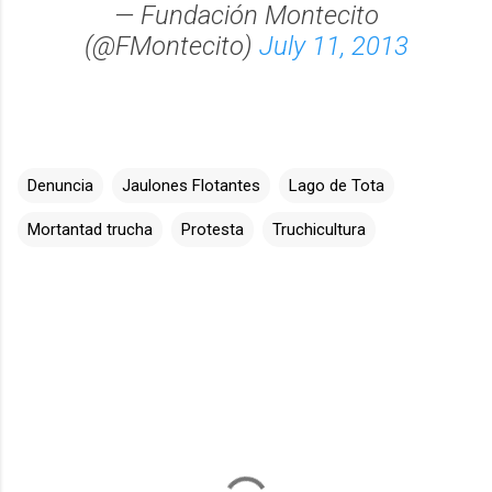
— Fundación Montecito
(@FMontecito)
July 11, 2013
Denuncia
Jaulones Flotantes
Lago de Tota
Mortantad trucha
Protesta
Truchicultura
C
o
m
e
n
t
a