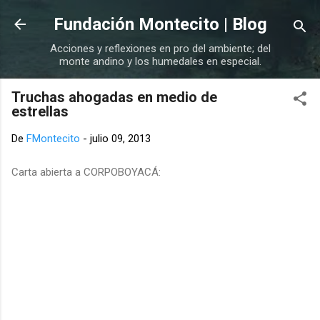
Ir al contenido principal
Fundación Montecito | Blog
Acciones y reflexiones en pro del ambiente; del
monte andino y los humedales en especial.
Truchas ahogadas en medio de
estrellas
De
FMontecito
-
julio 09, 2013
Carta abierta a CORPOBOYACÁ: