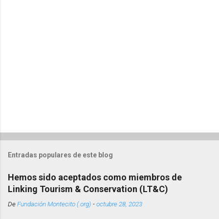
r
i
o
s
Entradas populares de este blog
Hemos sido aceptados como miembros de
Linking Tourism & Conservation (LT&C)
De
Fundación Montecito (.org)
-
octubre 28, 2023