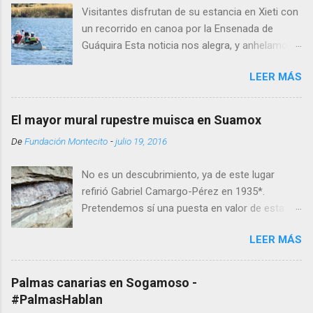
Visitantes disfrutan de su estancia en Xieti con
un recorrido en canoa por la Ensenada de
Guáquira Esta noticia nos alegra, y anhelamos
tener a partir de esto una importante dinámica
LEER MÁS
de intercambio con todos aquellos interesados
en el turismo de naturaleza y la conservación.
El registro de la Fundación Montecito con LT&C
El mayor mural rupestre muisca en Suamox
está relacionado con el proyecto Reserva
De
Fundación Montecito
-
julio 19, 2016
Natural Xieti, les invitamos a explorar enlace
compartido enseguida. Con orgullo
No es un descubrimiento, ya de este lugar
compartimos que hemos sido aceptados
refirió Gabriel Camargo-Pérez en 1935*.
como miembros de Linking Tourism &
Pretendemos sí una puesta en valor de esta
Conservation (LT&C) , organización sin ánimo
magnífica muestra de patrimonio cultural
de lucro con sede en Noruega y cuya misión
LEER MÁS
ancestral de Colombia, al que optamos llamar
es: Facilitar una red educativa global de
el mayor mural rupestre muisca en Suamox . Y
embajadores del turismo y la conservación, que
el mayor porque, salvo contradicción o
colaboran para incrementar las mejores
Palmas canarias en Sogamoso -
existencia de algo aún más notorio, se trata de
prácticas turísticas que apoyan el
#PalmasHablan
la formación rocosa unitaria más amplia con