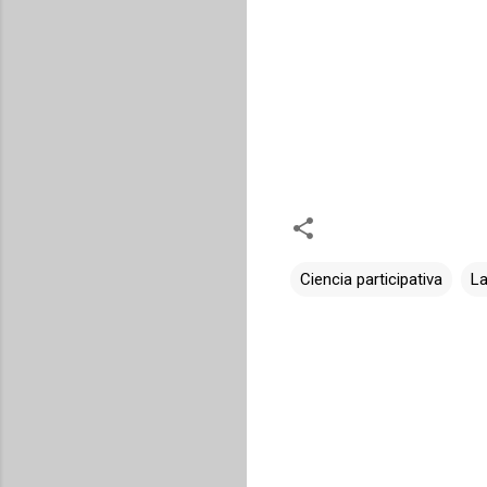
Ciencia participativa
La
C
o
m
e
n