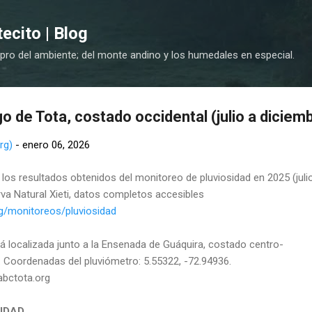
Ir al contenido principal
cito | Blog
 pro del ambiente; del monte andino y los humedales en especial.
o de Tota, costado occidental (julio a diciem
rg)
-
enero 06, 2026
os resultados obtenidos del monitoreo de pluviosidad en 2025 (juli
va Natural Xieti, datos completos accesibles
org/monitoreos/pluviosidad
tá localizada junto a la Ensenada de Guáquira, costado centro-
. Coordenadas del pluviómetro: 5.55322, -72.94936.
abctota.org
IDAD