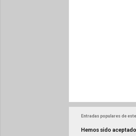
t
a
r
i
o
s
Entradas populares de este
Hemos sido aceptado