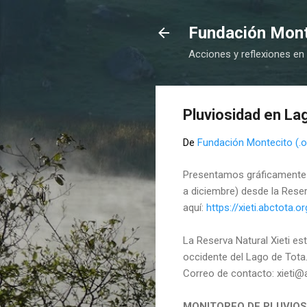
Fundación Monte
Acciones y reflexiones en
Pluviosidad en Lag
De
Fundación Montecito (.o
Presentamos gráficamente l
a diciembre) desde la Reser
aquí:
https://xieti.abctota.
La Reserva Natural Xieti es
occidente del Lago de Tota
Correo de contacto: xieti@
MONITOREO DE PLUVIOS