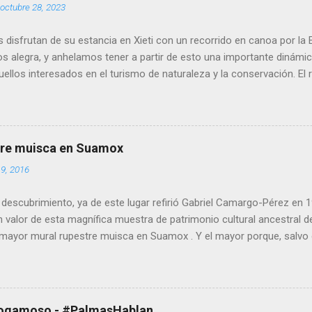
octubre 28, 2023
s disfrutan de su estancia en Xieti con un recorrido en canoa por l
os alegra, y anhelamos tener a partir de esto una importante dinámi
ellos interesados en el turismo de naturaleza y la conservación. El 
 con LT&C está relacionado con el proyecto Reserva Natural Xieti, l
ompartido enseguida. Con orgullo compartimos que hemos sido a
Tourism & Conservation (LT&C) , organización sin ánimo de lucro co
: Facilitar una red educativa global de embajadores del turismo y la
tre muisca en Suamox
 para incrementar las mejores prácticas turísticas que apoyan el es
19, 2016
e áreas naturales protegidas. Nuestro perfil en LT&C:
www.ltandc.org/member_profile/fundacion-montecito/ Sitio web de 
 descubrimiento, ya de este lugar refirió Gabriel Camargo-Pérez en 
ww.ltandc.org/ -- [Up...
 valor de esta magnífica muestra de patrimonio cultural ancestral 
 mayor mural rupestre muisca en Suamox . Y el mayor porque, salvo 
ún más notorio, se trata de la formación rocosa unitaria más amplia
) que podamos conocer en Suamox: 50 metros en longitud, con múlt
mo Las Pinturas , o Las Pinturas Blancas de Pilar y Ceibita en Sog
lón anchuroso de roca durísima, centenares de signos están indican
Sogamoso - #PalmasHablan