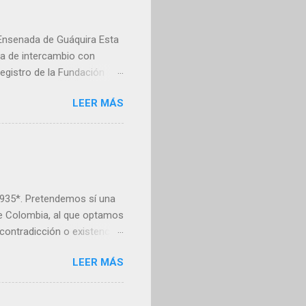
a Ensenada de Guáquira Esta
ca de intercambio con
registro de la Fundación
es invitamos a explorar
LEER MÁS
ceptados como miembros de
n sede en Noruega y cuya
 conservación, que
tablecimiento, desarrollo y
LT&C:
1935*. Pretendemos sí una
de Colombia, al que optamos
contradicción o existencia
 con pintura rupestre
LEER MÁS
iples pictogramas. Se
amoso, sector El Mortiñal.
do alguna leyenda