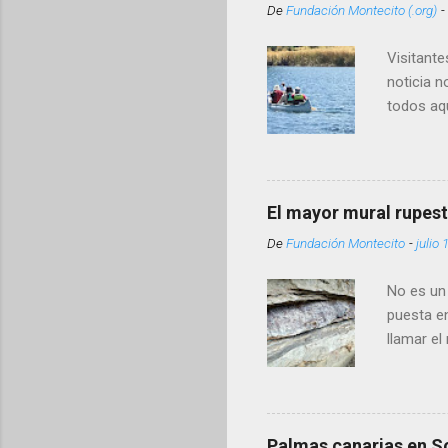
De
Fundación Montecito (.org)
-
Visitante
noticia n
todos aqu
Montecito
enlace c
Linking 
misión es
El mayor mural rupes
colaboran
De
Fundación Montecito
-
julio 
gestión d
https://
No es un
https://w
puesta en
llamar el
de algo a
(muisca*
conoce co
"Es un fi
Palmas canarias en 