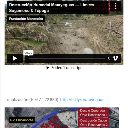
.
Localización (5.767, -72.880):
http://bit.ly/matayeguas