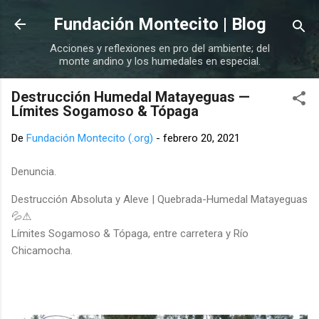
Ir al contenido principal
Fundación Montecito | Blog
Acciones y reflexiones en pro del ambiente; del
monte andino y los humedales en especial.
Destrucción Humedal Matayeguas —
Límites Sogamoso & Tópaga
De
Fundación Montecito (.org)
-
febrero 20, 2021
Denuncia.
Destrucción Absoluta y Aleve | Quebrada-Humedal Matayeguas
💦⚠
Límites Sogamoso & Tópaga, entre carretera y Río
Chicamocha.