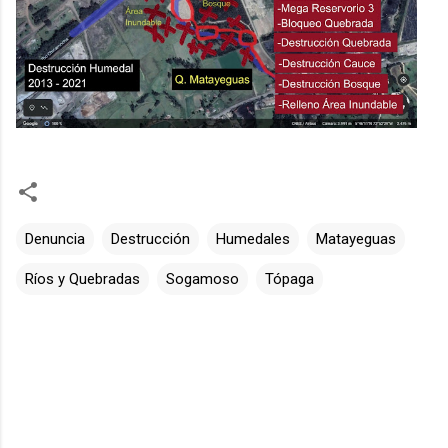
Denuncia
Destrucción
Humedales
Matayeguas
Ríos y Quebradas
Sogamoso
Tópaga
C
o
m
e
n