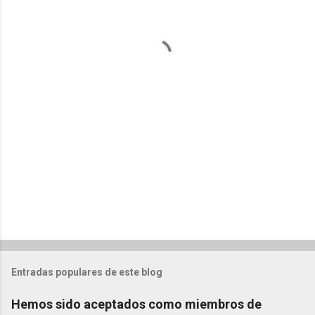
t
a
r
i
o
s
Entradas populares de este blog
Hemos sido aceptados como miembros de