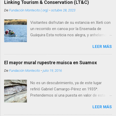
Linking Tourism & Conservation (LT&C)
De
Fundación Montecito (.org)
-
octubre 28, 2023
Visitantes disfrutan de su estancia en Xieti con
un recorrido en canoa por la Ensenada de
Guáquira Esta noticia nos alegra, y anhelamos
tener a partir de esto una importante dinámica
LEER MÁS
de intercambio con todos aquellos interesados
en el turismo de naturaleza y la conservación.
El registro de la Fundación Montecito con LT&C
El mayor mural rupestre muisca en Suamox
está relacionado con el proyecto Reserva
De
Fundación Montecito
-
julio 19, 2016
Natural Xieti, les invitamos a explorar enlace
compartido enseguida. Con orgullo
No es un descubrimiento, ya de este lugar
compartimos que hemos sido aceptados
refirió Gabriel Camargo-Pérez en 1935*.
como miembros de Linking Tourism &
Pretendemos sí una puesta en valor de esta
Conservation (LT&C) , organización sin ánimo
magnífica muestra de patrimonio cultural
de lucro con sede en Noruega y cuya misión
LEER MÁS
ancestral de Colombia, al que optamos llamar
es: Facilitar una red educativa global de
el mayor mural rupestre muisca en Suamox . Y
embajadores del turismo y la conservación, que