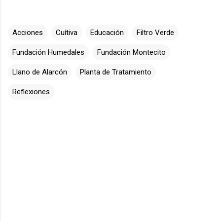
Acciones
Cuítiva
Educación
Filtro Verde
Fundación Humedales
Fundación Montecito
Llano de Alarcón
Planta de Tratamiento
Reflexiones
C
o
m
e
n
t
a
r