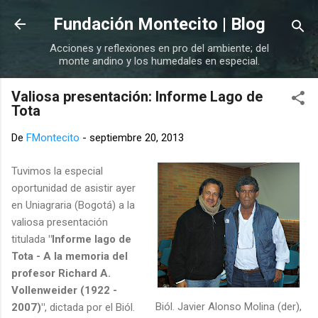
Ir al contenido principal
Fundación Montecito | Blog
Acciones y reflexiones en pro del ambiente; del
monte andino y los humedales en especial.
Valiosa presentación: Informe Lago de
Tota
De
FMontecito
-
septiembre 20, 2013
Tuvimos la especial
oportunidad de asistir ayer
en Uniagraria (Bogotá) a la
valiosa presentación
titulada
"Informe lago de
Tota - A la memoria del
profesor Richard A.
Vollenweider (1922 -
Biól. Javier Alonso Molina (der),
2007)"
, dictada por el Biól.