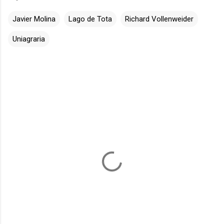
Javier Molina
Lago de Tota
Richard Vollenweider
Uniagraria
C
o
m
e
n
t
a
r
i
o
s