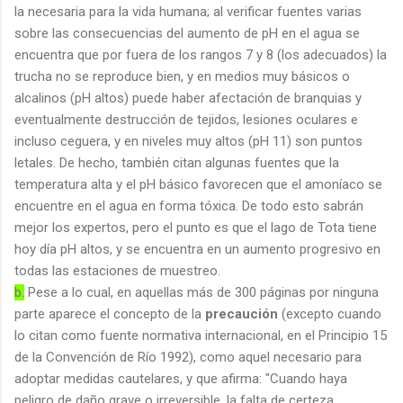
la necesaria para la vida humana; al verificar fuentes varias
sobre las consecuencias del aumento de pH en el agua se
encuentra que por fuera de los rangos 7 y 8 (los adecuados) la
trucha no se reproduce bien, y en medios muy básicos o
alcalinos (pH altos) puede haber afectación de branquias y
eventualmente destrucción de tejidos, lesiones oculares e
incluso ceguera, y en niveles muy altos (pH 11) son puntos
letales. De hecho, también citan algunas fuentes que la
temperatura alta y el pH básico favorecen que el amoníaco se
encuentre en el agua en forma tóxica. De todo esto sabrán
mejor los expertos, pero el punto es que el lago de Tota tiene
hoy día pH altos, y se encuentra en un aumento progresivo en
todas las estaciones de muestreo.
b.
Pese a lo cual, en aquellas más de 300 páginas por ninguna
parte aparece el concepto de la
precaución
(excepto cuando
lo citan como fuente normativa internacional, en el Principio 15
de la Convención de Río 1992), como aquel necesario para
adoptar medidas cautelares, y que afirma: "Cuando haya
peligro de daño grave o irreversible, la falta de certeza