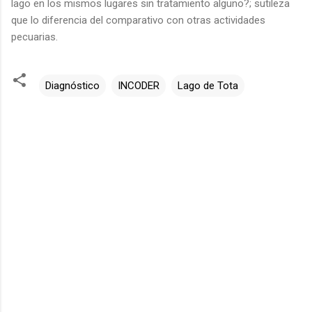
lago en los mismos lugares sin tratamiento alguno?; sutileza
que lo diferencia del comparativo con otras actividades
pecuarias.
Diagnóstico
INCODER
Lago de Tota
C
o
m
e
n
t
a
r
i
o